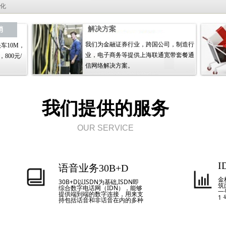
优化
解决方案
销
我们为金融证券行业，跨国公司，制造行
车10M，
业，电子商务等提供上海联通宽带套餐通
800元/
信网络解决方案。
我们提供的服务
OUR SERVICE
语音业务30B+D
金
30B+D以ISDN为基础,ISDN即
筑
综合数字电话网（IDN），能够
一
提供端到端的数字连接，用来支
1
持包括话音和非话音在内的多种
层
电信业务，是在现有电话网上开
区
放的一种集语音、数据和图像通
包
信为一体的综合业务。用户可根
二
据业务的需要选择基本速率