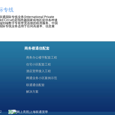
进行建设，3.5 万伏市电引入，二至五层
业务区，可满足不同企业用户定制化需

际专线
通国际专线业务(International Private
sed Circuit)是指跨越国家或地区提供各种速
端到端数字专有带宽连接的租用服务。中国
国际专线业务适用于任何高速率、信息量
实时性强的业务传送，可实现跨国企业在不
家或地区之间构建无缝的网络连接。
集团的国际网络资源覆盖了全球主要国
地区, 与73个国家和地区共87家国际电信运
建立了直达电路，通过其他运营商转接可以
00多个国家和地区进行语音通信。目前已建
际局3个，卫星地面站1个，国际边境站5
商务楼通信配套
海缆登陆站3个。另在香港、台湾、美国的
矶、旧金山、纽约、日本东京、英国伦敦和
法兰克福等地设有POP节
商务办公楼宇配套工程
住宅小区配套工程
酒店宽带接入工程
网通业务小区案例示范
联通通信配套
解决方案
-2