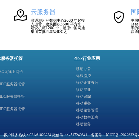
准
（2B+D）和基群速率
为
（30B+D）的业务。30B+具有
求。
30个64K语音通道。
云服务器
国
联通漕河泾数据中心2000 年起投
中国联
入运营，建筑面积5500 平方米，
Lea
建设机柜1200 个，是原中国网通
率的
集团首批五星级IDC之
联通
一。
https://www.1010sh.com/pro
大、
ductinfo/1488248.html
同国
联通
家和
营商
与2
有国
C服务器托管
企业行业应用
个，
洛杉
德国
移动办公
3G无线上网卡
远程监控
移动企业办公
IDC服务器托管
移动展业
移动采编
IDC服务器托管
移动税务
IDC服务器托管
移动销售管理
移动数字工商
移动警务
热线：021-61023234 微信号：sk517240641
备案号：沪ICP备12022632号