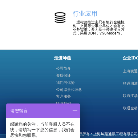
城域网资源，采用国际领先的
DWDM和SDH传输技术，配置大
量的622Mbps、155Mbps、
行业应用
2Mbps、1000Mbps、
100Mbps、10Mbps 各种速率、
远程监控过去只有银行金融机
各种协议的端口，用于提供大容
构、文博等企事业单位才会有此
量高带宽的国内专线服务，为开
业务需求，多为基于传统接入方
通各种通信业务提供支持多带宽
式，采用DDN，V.90Modem，
选择、承载语音、数据及多媒体
ISDN等接入方式，在银行金融机
流的国内数字电路连接。大容量
构及电信营运商的通信机房进行
的电路带宽和高品质的一站式服
机房的远程集中监控等。
务使用户能够灵活快速地部署业
务网络或实现局域网和广域网的
互联。
走进坤蕴
企业ID
公司简介
上海联通
资质保证
我们的优势
联通周浦
公司愿景和理念
联通江场
客户服务
联系我们
联通金桥
请您留言
渠道合作
感谢您的关注，当前客服人员不在
线，请填写一下您的信息，我们会
版权所有：上海坤蕴通讯工程有限公司 客户服务
尽快和您联系。