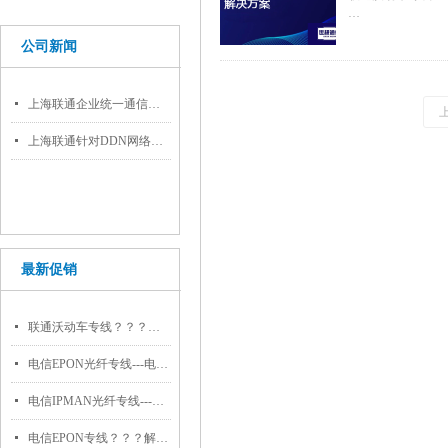
一、业务简介
公司新闻
中国联通沃动车接入业
路，采用沃传输技
可提供用户高速互
넷
上海联通企业统一通信解决方案
富信息资源。
넷
上海联通针对DDN网络全面优化
最新促销
넷
联通沃动车专线？？？解决方案//世耕通信电信服务商
넷
电信EPON光纤专线---电信宽带受理中心
넷
电信IPMAN光纤专线---电信宽带受理中心
넷
电信EPON专线？？？解决方案//世耕通信电信办公专网