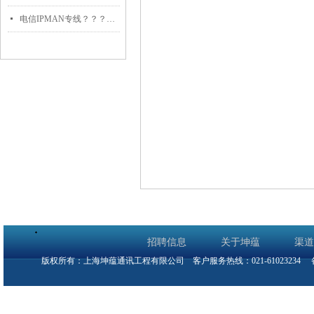
넷
电信IPMAN专线？？？解决方案//世耕通信全球办公专网
招聘信息
关于坤蕴
渠道
版权所有：上海坤蕴通讯工程有限公司 客户服务热线：021-61023234
备